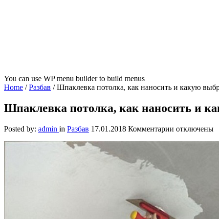
You can use WP menu builder to build menus
Home
/
Разбав
/
Шпаклевка потолка, как наносить и какую выб
Шпаклевка потолка, как наносить и ка
к
Posted by:
admin
in
Разбав
17.01.2018
Комментарии
отключены
записи
Шпаклевка
потолка,
как
наносить
и
какую
выбрать
для
ваших