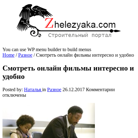
You can use WP menu builder to build menus
Home
/
Разное
/
Смотреть онлайн фильмы интересно и удобно
Смотреть онлайн фильмы интересно и
удобно
к
Posted by:
Наталья
in
Разное
26.12.2017
Комментарии
записи
отключены
Смотреть
онлайн
фильмы
интересно
и
удобно