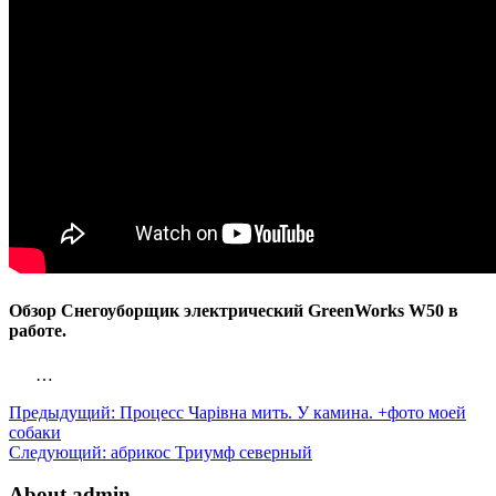
Обзор Снегоуборщик электрический GreenWorks W50 в
работе.
…
Предыдущий:
Процесс Чарівна мить. У камина. +фото моей
собаки
Следующий:
абрикос Триумф северный
About admin