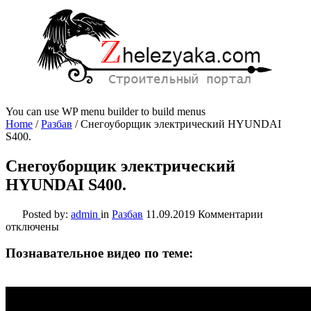
You can use WP menu builder to build menus
Home
/
Разбав
/
Снегоуборщик электрический HYUNDAI
S400.
Снегоуборщик электрический
HYUNDAI S400.
к
Posted by:
admin
in
Разбав
11.09.2019
Комментарии
записи
отключены
Снегоубо
электрич
Познавательное видео по теме:
HYUNDA
S400.