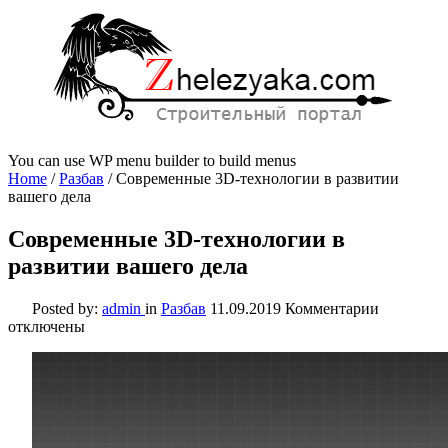
You can use WP menu builder to build menus
Home
/
Разбав
/
Современные 3D-технологии в развитии
вашего дела
Современные 3D-технологии в
развитии вашего дела
к
Posted by:
admin
in
Разбав
11.09.2019
Комментарии
записи
отключены
Современ
3D-
технолог
в
развитии
вашего