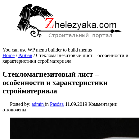
You can use WP menu builder to build menus
Home
/
Разбав
/
Стекломагнезитовый лист – особенности и
характеристики стройматериала
Стекломагнезитовый лист –
особенности и характеристики
стройматериала
к
Posted by:
admin
in
Разбав
11.09.2019
Комментарии
записи
отключены
Стеклома
лист
–
особенно
и