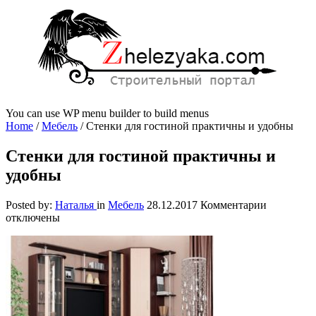
You can use WP menu builder to build menus
Home
/
Мебель
/
Стенки для гостиной практичны и удобны
Стенки для гостиной практичны и
удобны
к
Posted by:
Наталья
in
Мебель
28.12.2017
Комментарии
записи
отключены
Стенки
для
гостиной
практичн
и
удобны