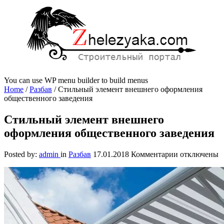
You can use WP menu builder to build menus
Home
/
Разбав
/
Стильный элемент внешнего оформления
общественного заведения
Стильный элемент внешнего
оформления общественного заведения
к
Posted by:
admin
in
Разбав
17.01.2018
Комментарии
отключены
записи
Стильный
элемент
внешнего
оформления
общественно
заведения