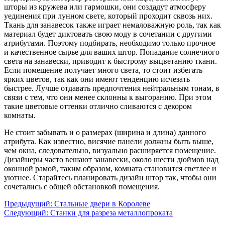
шторы из кружева или гармошки, они создадут атмосферу
уединения при лунном свете, который проходит сквозь них.
Ткань для занавесок также играет немаловажную роль, так как
материал будет диктовать свою моду в сочетании с другими
атрибутами. Поэтому подбирать, необходимо только прочное
и качественное сырье для ваших штор. Попадание солнечного
света на занавески, приводит к быстрому выцветанию ткани.
Если помещение получает много света, то стоит избегать
ярких цветов, так как они имеют тенденцию исчезать
быстрее. Лучше отдавать предпочтения нейтральным тонам, в
связи с тем, что они менее склонны к выгоранию. При этом
такие цветовые оттенки отлично сливаются с декором
комнаты.
Не стоит забывать и о размерах (ширина и длина) данного
атрибута. Как известно, висячие панели должны быть выше,
чем окна, следовательно, визуально расширяется помещение.
Дизайнеры часто вешают занавески, около шести дюймов над
оконной рамой, таким образом, комната становится светлее и
уютнее. Старайтесь планировать дизайн штор так, чтобы они
сочетались с общей обстановкой помещения.
Предыдущий:
Стальные двери в Королеве
Следующий:
Станки для разреза металлопроката