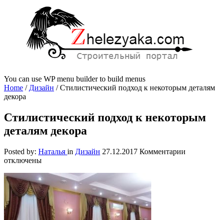
You can use WP menu builder to build menus
Home
/
Дизайн
/
Стилистический подход к некоторым деталям
декора
Стилистический подход к некоторым
деталям декора
к
Posted by:
Наталья
in
Дизайн
27.12.2017
Комментарии
записи
отключены
Стилисти
подход
к
некоторы
деталям
декора