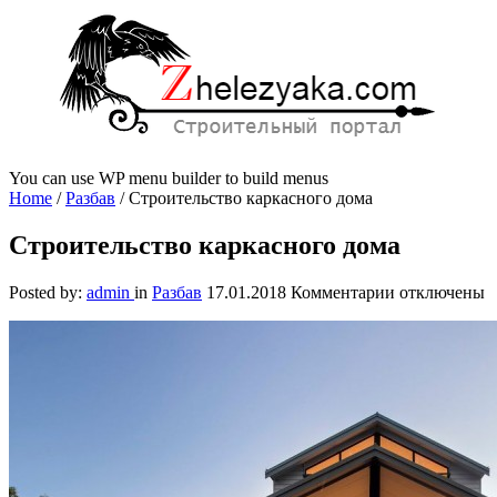
You can use WP menu builder to build menus
Home
/
Разбав
/
Строительство каркасного дома
Строительство каркасного дома
к
Posted by:
admin
in
Разбав
17.01.2018
Комментарии
отключены
записи
Строительст
каркасного
дома