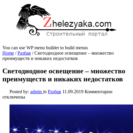
You can use WP menu builder to build menus
Home
/
Разбав
/
Светодиодное освещение – множество
преимуществ и никаких недостатков
Светодиодное освещение – множество
преимуществ и никаких недостатков
к
Posted by:
admin
in
Разбав
11.09.2019
Комментарии
записи
отключены
Светодио
освещени
–
множеств
преимуще
и