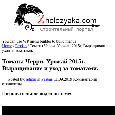
You can use WP menu builder to build menus
Home
/
Разбав
/
Томаты Черри. Урожай 2015г. Выращивание и
уход за томатами.
Томаты Черри. Урожай 2015г.
Выращивание и уход за томатами.
к
Posted by:
admin
in
Разбав
11.09.2019
Комментарии
записи
отключены
Томаты
Черри.
Познавательное видео по теме:
Урожай
2015г.
Выращив
и