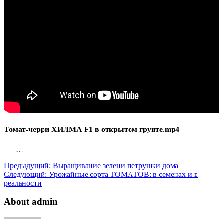
Томат-черри ХИЛМА F1 в открытом грунте.mp4
…
Предыдущий:
Выращивание зелени петрушки дома
Следующий:
Урожайные сорта ТОМАТОВ: в семенах и в
реальности
About admin