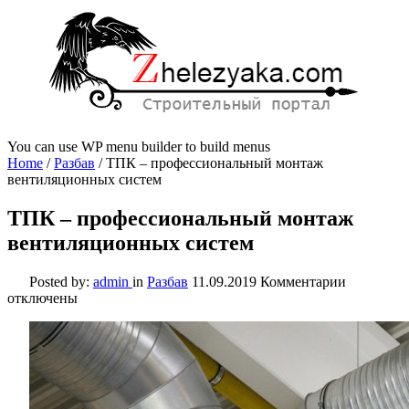
You can use WP menu builder to build menus
Home
/
Разбав
/
ТПК – профессиональный монтаж
вентиляционных систем
ТПК – профессиональный монтаж
вентиляционных систем
к
Posted by:
admin
in
Разбав
11.09.2019
Комментарии
записи
отключены
ТПК
–
професси
монтаж
вентиляц
систем