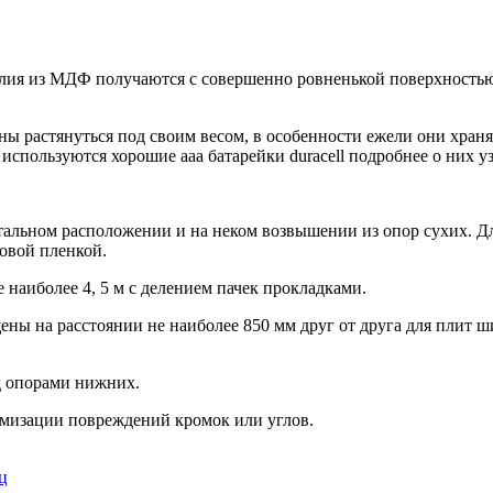
ия из МДФ получаются с совершенно ровненькой поверхностью
 растянуться под своим весом, в особенности ежели они храня
используются хорошие aaa батарейки duracell подробнее о них у
тальном расположении и на неком возвышении из опор сухих. 
овой пленкой.
наиболее 4, 5 м с делением пачек прокладками.
ы на расстоянии не наиболее 850 мм друг от друга для плит ши
д опорами нижних.
мизации повреждений кромок или углов.
ц