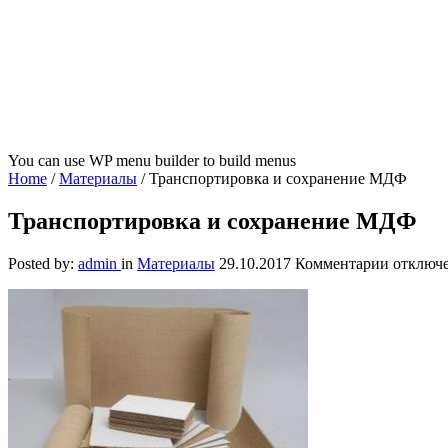
You can use WP menu builder to build menus
Home
/
Материалы
/
Транспортировка и сохранение МДФ
Транспортировка и сохранение МДФ
к
Posted by:
admin
in
Материалы
29.10.2017
Комментарии
отключ
записи
Транспо
и
сохране
МДФ