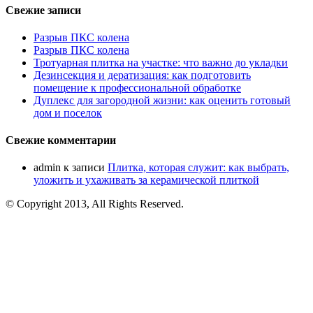
Свежие записи
Разрыв ПКС колена
Разрыв ПКС колена
Тротуарная плитка на участке: что важно до укладки
Дезинсекция и дератизация: как подготовить
помещение к профессиональной обработке
Дуплекс для загородной жизни: как оценить готовый
дом и поселок
Свежие комментарии
admin
к записи
Плитка, которая служит: как выбрать,
уложить и ухаживать за керамической плиткой
© Copyright 2013, All Rights Reserved.