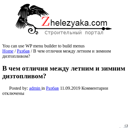
You can use WP menu builder to build menus
Home
/
Разбав
/
В чем отличия между летним и зимним
дизтопливом?
В чем отличия между летним и зимним
дизтопливом?
к
Posted by:
admin
in
Разбав
11.09.2019
Комментарии
записи
отключены
В
чем
отличия
между
летним
и