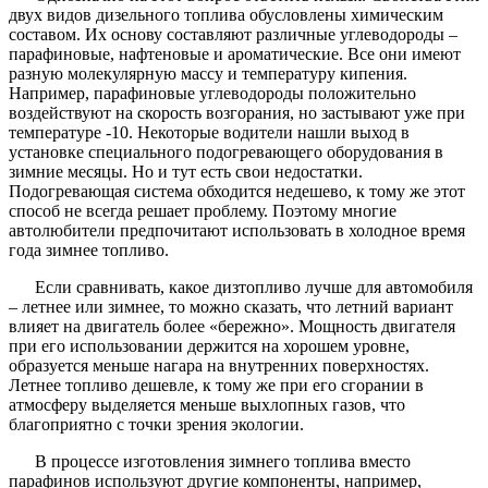
двух видов дизельного топлива обусловлены химическим
составом. Их основу составляют различные углеводороды –
парафиновые, нафтеновые и ароматические. Все они имеют
разную молекулярную массу и температуру кипения.
Например, парафиновые углеводороды положительно
воздействуют на скорость возгорания, но застывают уже при
температуре -10. Некоторые водители нашли выход в
установке специального подогревающего оборудования в
зимние месяцы. Но и тут есть свои недостатки.
Подогревающая система обходится недешево, к тому же этот
способ не всегда решает проблему. Поэтому многие
автолюбители предпочитают использовать в холодное время
года зимнее топливо.
Если сравнивать, какое дизтопливо лучше для автомобиля
– летнее или зимнее, то можно сказать, что летний вариант
влияет на двигатель более «бережно». Мощность двигателя
при его использовании держится на хорошем уровне,
образуется меньше нагара на внутренних поверхностях.
Летнее топливо дешевле, к тому же при его сгорании в
атмосферу выделяется меньше выхлопных газов, что
благоприятно с точки зрения экологии.
В процессе изготовления зимнего топлива вместо
парафинов используют другие компоненты, например,