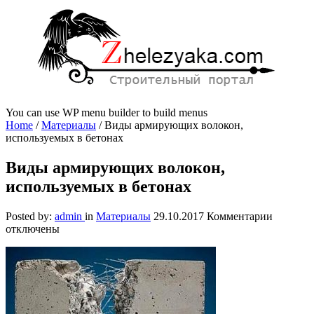
You can use WP menu builder to build menus
Home
/
Материалы
/
Виды армирующих волокон,
используемых в бетонах
Виды армирующих волокон,
используемых в бетонах
к
Posted by:
admin
in
Материалы
29.10.2017
Комментарии
записи
отключены
Виды
армиру
волокон,
использ
в
бетонах