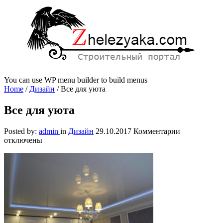
You can use WP menu builder to build menus
Home
/
Дизайн
/
Все для уюта
Все для уюта
к
Posted by:
admin
in
Дизайн
29.10.2017
Комментарии
записи
отключены
Все
для
уюта