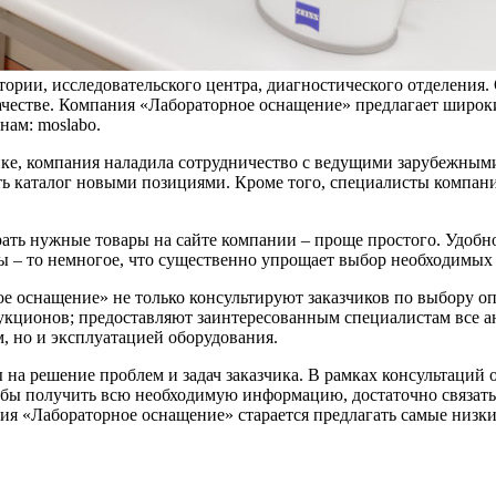
тории, исследовательского центра, диагностического отделения.
качестве. Компания «Лабораторное оснащение» предлагает широ
ам: moslabo.
нке, компания наладила сотрудничество с ведущими зарубежны
ь каталог новыми позициями. Кроме того, специалисты компан
ать нужные товары на сайте компании – проще простого. Удобно
 – то немногое, что существенно упрощает выбор необходимых 
 оснащение» не только консультируют заказчиков по выбору оп
укционов; предоставляют заинтересованным специалистам все а
, но и эксплуатацией оборудования.
а решение проблем и задач заказчика. В рамках консультаций 
тобы получить всю необходимую информацию, достаточно связат
ия «Лабораторное оснащение» старается предлагать самые низк