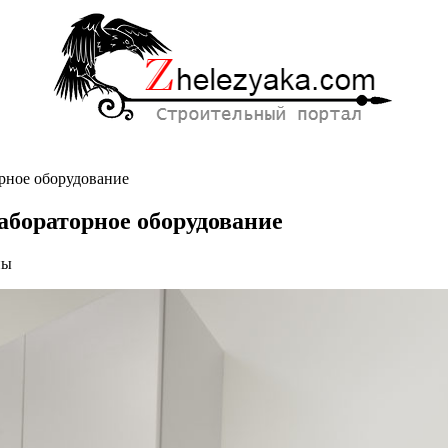
орное оборудование
абораторное оборудование
ны
м
,
ное
ное
ание