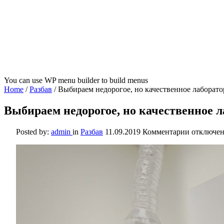
You can use WP menu builder to build menus
Home
/
Разбав
/
Выбираем недорогое, но качественное лаборат
Выбираем недорогое, но качественное л
к
Posted by:
admin
in
Разбав
11.09.2019
Комментарии
отключе
записи
Выбирае
недорогое
но
качествен
лаборатор
оборудов