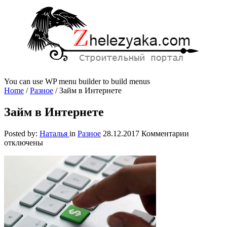
You can use WP menu builder to build menus
Home
/
Разное
/
Займ в Интернете
Займ в Интернете
к
Posted by:
Наталья
in
Разное
28.12.2017
Комментарии
записи
отключены
Займ
в
Интернете