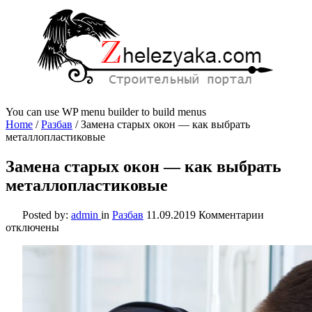
You can use WP menu builder to build menus
Home
/
Разбав
/
Замена старых окон — как выбрать
металлопластиковые
Замена старых окон — как выбрать
металлопластиковые
к
Posted by:
admin
in
Разбав
11.09.2019
Комментарии
записи
отключены
Замена
старых
окон
—
как
выбрать