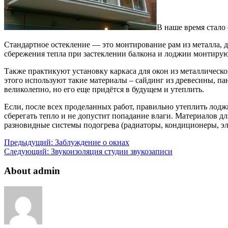
В наше время стало
Стандартное остекление — это монтирование рам из металла,
сбережения тепла при застеклении балкона и лоджии монтирую
Также практикуют установку каркаса для окон из металлическо
этого используют такие материалы – сайдинг из древесины, пан
великолепно, но его еще придётся в будущем и утеплить.
Если, после всех проделанных работ, правильно утеплить лоджи
сберегать тепло и не допустит попадание влаги. Материалов 
разновидные системы подогрева (радиаторы, кондиционеры, э
Предыдущий:
Заблуждение о окнах
Следующий:
Звукоизоляция студии звукозаписи
About admin