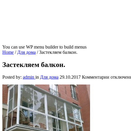
You can use WP menu builder to build menus
Home
/
Для дома
/
Застекляем балкон.
Застекляем балкон.
к
Posted by:
admin
in
Для дома
29.10.2017
Комментарии
отключен
записи
Застекляе
балкон.