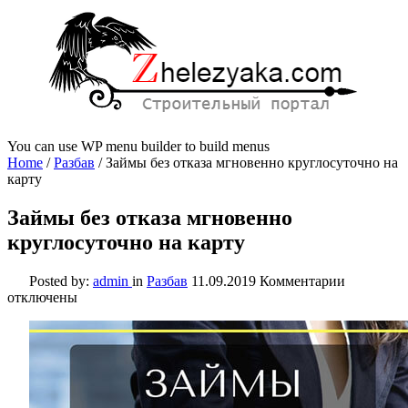
You can use WP menu builder to build menus
Home
/
Разбав
/
Займы без отказа мгновенно круглосуточно на
карту
Займы без отказа мгновенно
круглосуточно на карту
к
Posted by:
admin
in
Разбав
11.09.2019
Комментарии
записи
отключены
Займы
без
отказа
мгновенн
круглосут
на