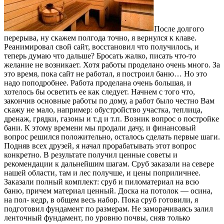
После долгого
перерыва, ну скажем полгода точно, я вернулся к клаве.
Реанимировал свой сайт, восстановил что получилось, и
теперь думаю что дальше? Бросать жалко, писать что-то
желание не возникает. Хотя работы проделано очень много. За
это время, пока сайт не работал, я построил баню… Но это
надо поподробнее. Работа проделана очень большая, и
хотелось бы осветить ее как следует. Начнем с того что,
закончив основные работы по дому, а работ было честно Вам
скажу не мало, например: обустройство участка, теплица,
дренаж, грядки, газоны и т.д и т.п. Возник вопрос о постройке
бани. К этому времени мы продали дачу, и финансовый
вопрос решился положительно, осталось сделать первые шаги.
Подняв всех друзей, я начал прорабатывать этот вопрос
конкретно. В результате получил ценные советы и
рекомендации к дальнейшим шагам. Сруб заказали на севере
нашей области, там и лес получше, и цены поприличнее.
Заказали полный комплект: сруб и пиломатериал на всю
баню, причем материал ценный. Доска на потолок — осина,
на пол- кедр, в общем весь набор. Пока сруб готовили, я
подготовил фундамент по размерам. Не заморачиваясь залил
ленточный фундамент, по уровню почвы, сняв только