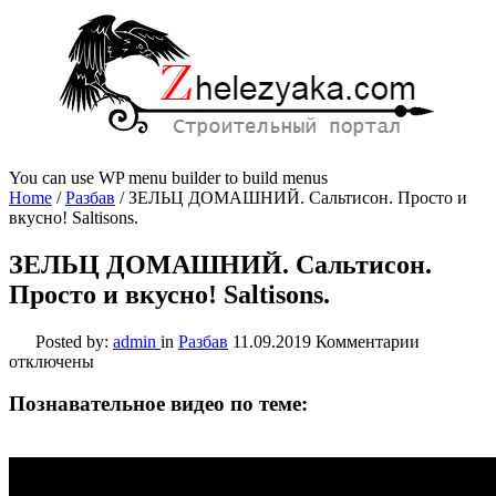
You can use WP menu builder to build menus
Home
/
Разбав
/
ЗЕЛЬЦ ДОМАШНИЙ. Сальтисон. Просто и
вкусно! Saltisons.
ЗЕЛЬЦ ДОМАШНИЙ. Сальтисон.
Просто и вкусно! Saltisons.
к
Posted by:
admin
in
Разбав
11.09.2019
Комментарии
записи
отключены
ЗЕЛЬЦ
ДОМАШН
Познавательное видео по теме:
Сальтисон
Просто
и
вкусно!