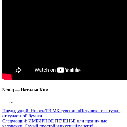
Зельц — Наталья Ким
…
Предыдущий:
НикитаТВ МК сувенир «Петушок» из втулки
от туалетной бумаги
Следующий:
ИМБИРНОЕ ПЕЧЕНЬЕ или пряничные
человечки. Самый простой и вкусный рецепт!