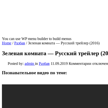
You can use WP menu builder to build menus
Home
/
Разбав
/
Зеленая комната — Русский трейлер (2016)
Зеленая комната — Русский трейлер (20
к
Posted by:
admin
in
Разбав
11.09.2019
Комментарии
отключе
записи
Зеленая
Познавательное видео по теме:
комната
—
Русский
трейлер
(2016)