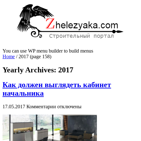
You can use WP menu builder to build menus
Home
/
2017
(page 158)
Yearly Archives:
2017
Как должен выглядеть кабинет
начальника
к
17.05.2017
Комментарии
отключены
записи
Как
должен
выглядеть
кабинет
начальника