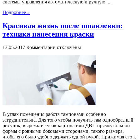
системы управления автоматическую и ручную. ...
Подробнее »
Красивая жизнь после шпаклевки:
техника нанесения краски
к
13.05.2017
Комментарии
отключены
записи
Красивая
жизнь
после
шпаклевки:
техника
нанесения
краски
В углах помещения работа тампонами особенно
затруднительна. Для того чтобы получить там однообразный
рисунок, вырежьте кусок картона или ДВП прямоугольной
формы с ровными боковыми сторонами, такого размера,
чтобы его было удобно держать одной рукой. Прижимая его к