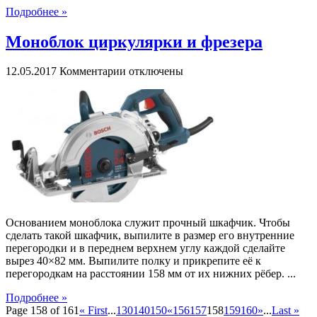
Подробнее »
Моноблок циркулярки и фрезера
к
12.05.2017
Комментарии
отключены
записи
Моноблок
циркулярки
и
фрезера
Основанием моноблока служит прочный шкафчик. Чтобы
сделать такой шкафчик, выпилите в размер его внутренние
перегородки и в переднем верхнем углу каждой сделайте
вырез 40×82 мм. Выпилите полку и прикрепите её к
перегородкам на расстоянии 158 мм от их нижних рёбер. ...
Подробнее »
Page 158 of 161
« First
...
130
140
150
«
156
157
158
159
160
»
...
Last »