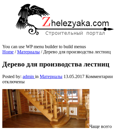
You can use WP menu builder to build menus
Home
/
Материалы
/
Дерево для производства лестниц
Дерево для производства лестниц
к
Posted by:
admin
in
Материалы
13.05.2017
Комментарии
записи
отключены
Дерево
для
произво
лестниц
Чаще всего