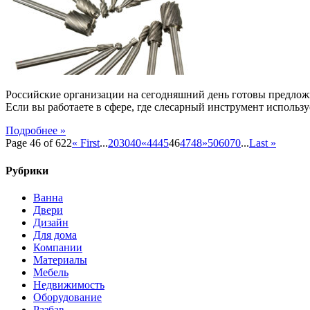
FREZA
представлен
борфрезами
высокого
качества
Российские организации на сегодняшний день готовы предлож
Если вы работаете в сфере, где слесарный инструмент использ
Подробнее »
Page 46 of 622
« First
...
20
30
40
«
44
45
46
47
48
»
50
60
70
...
Last »
Рубрики
Ванна
Двери
Дизайн
Для дома
Компании
Материалы
Мебель
Недвижимость
Оборудование
Разбав