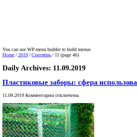
You can use WP menu builder to build menus
Home
/
2019
/
Сентябрь
/
11
(page 46)
Daily Archives:
11.09.2019
Пластиковые заборы: сфера использов
к
11.09.2019
Комментарии
отключены
записи
Пластиковые
заборы:
сфера
использования