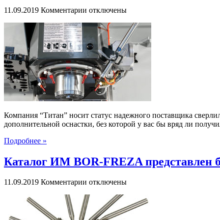
к
11.09.2019
Комментарии
отключены
записи
Системы
охлаждения
современного
образца
от
компании
“Титан”
Компания “Титан” носит статус надежного поставщика сверли
дополнительной оснастки, без которой у вас бы вряд ли получи
Подробнее »
Каталог ИМ BOR-FREZA представлен б
к
11.09.2019
Комментарии
отключены
записи
Каталог
ИМ
BOR-