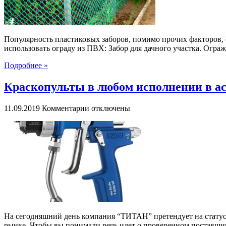
Популярность пластиковых заборов, помимо прочих факторов, о
использовать ограду из ПВХ: Забор для дачного участка. Ограж
Подробнее »
Краскопульты в любом исполнении в 
к
11.09.2019
Комментарии
отключены
записи
Краскопульты
в
любом
исполнении
в
ассортименте
“ТИТАН”
На сегодняшний день компания “ТИТАН” претендует на статус 
рынке. Чтобы вы понимали речь идет о проверенном поставщик