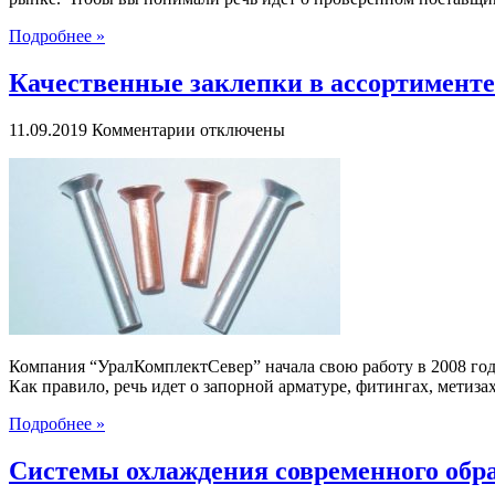
Подробнее »
Качественные заклепки в ассортимент
к
11.09.2019
Комментарии
отключены
записи
Качественные
заклепки
в
ассортименте
компании
“УралКомплектСевер”
Компания “УралКомплектСевер” начала свою работу в 2008 год
Как правило, речь идет о запорной арматуре, фитингах, метизах,
Подробнее »
Системы охлаждения современного обр