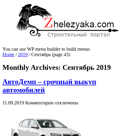
You can use WP menu builder to build menus
Home
/
2019
/
Сентябрь
(page 43)
Monthly Archives:
Сентябрь 2019
АвтоДемп – срочный выкуп
автомобилей
к
11.09.2019
Комментарии
отключены
записи
АвтоДемп
–
срочный
выкуп
автомобилей