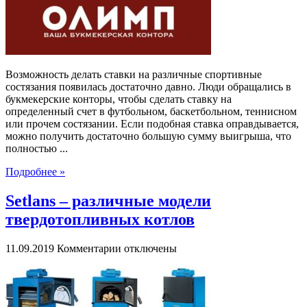
на
разные
спортивные
состязания
Возможность делать ставки на различные спортивные
состязания появилась достаточно давно. Люди обращались в
букмекерские конторы, чтобы сделать ставку на
определенный счет в футбольном, баскетбольном, теннисном
или прочем состязании. Если подобная ставка оправдывается,
можно получить достаточно большую сумму выигрыша, что
полностью ...
Подробнее »
Setlans – различные модели
твердотопливных котлов
к
11.09.2019
Комментарии
отключены
записи
Setlans
–
различные