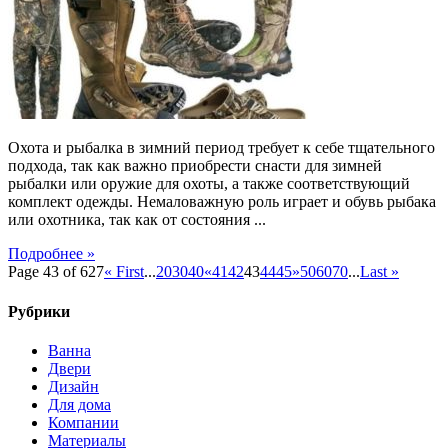
зимних
сапог
для
охоты
или
рыбалки
Охота и рыбалка в зимний период требует к себе тщательного
подхода, так как важно приобрести снасти для зимней
рыбалки или оружие для охоты, а также соответствующий
комплект одежды. Немаловажную роль играет и обувь рыбака
или охотника, так как от состояния ...
Подробнее »
Page 43 of 627
« First
...
20
30
40
«
41
42
43
44
45
»
50
60
70
...
Last »
Рубрики
Ванна
Двери
Дизайн
Для дома
Компании
Материалы