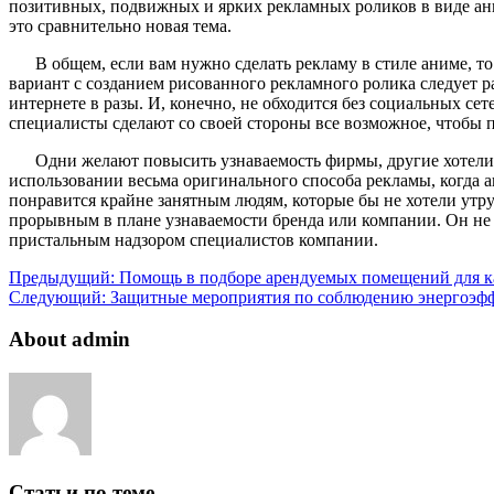
позитивных, подвижных и ярких рекламных роликов в виде ани
это сравнительно новая тема.
В общем, если вам нужно сделать рекламу в стиле аниме, то 
вариант с созданием рисованного рекламного ролика следует 
интернете в разы. И, конечно, не обходится без социальных 
специалисты сделают со своей стороны все возможное, чтобы п
Одни желают повысить узнаваемость фирмы, другие хотели 
использовании весьма оригинального способа рекламы, когда а
понравится крайне занятным людям, которые бы не хотели утр
прорывным в плане узнаваемости бренда или компании. Он не 
пристальным надзором специалистов компании.
Предыдущий:
Помощь в подборе арендуемых помещений для ка
Следующий:
Защитные мероприятия по соблюдению энергоэф
About admin
Статьи по теме