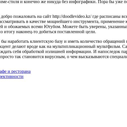
ме-стиля и конечно же никуда без инфографики. Пора бы уже по
добро пожаловать на сайт http://doodlevideo.kz/ где расписаны в
рассматривать в качестве мощнейшего инструмента, применение 
сетей и обожаемых всеми Ютубом. Можете быть уверены, указанн
о итогу наконец-то добиться поставленной цели.
бы наработать клиентскую базу и иметь количество обращений н
кцент делают вроде как на мультипликационный мультфильм. Сам
уждать себя обработкой излишней информации. И напоследок пар
просто так становится вирусным, о чем высказываются специали
фе и ресторана
фективности