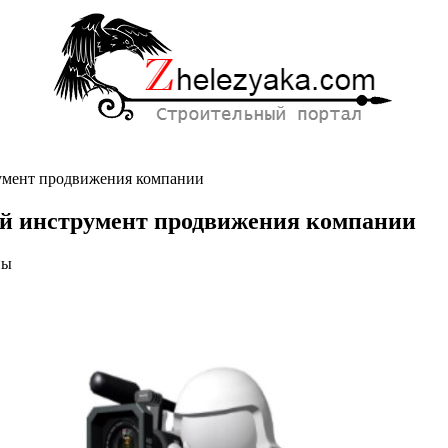
умент продвижения компании
й инструмент продвижения компании
ны
онный
ный
нт
ния