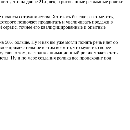
нять, что на дворе 21-ц век, а рисованные рекламные ролики
се нюансы сотрудничества. Хотелось бы еще раз отметить,
которого позволяет продвигать и увеличивать продажи в
ый сервис, точнее его квалифицированные и опытные
а 50% больше. Ну и как вы уже могли понять речь идет об
ое примечательное в этом всем то, что мультик скорее
у слов о том, насколько анимационный ролик может стать
сты. Ну и по мере создания ролика все происходит под