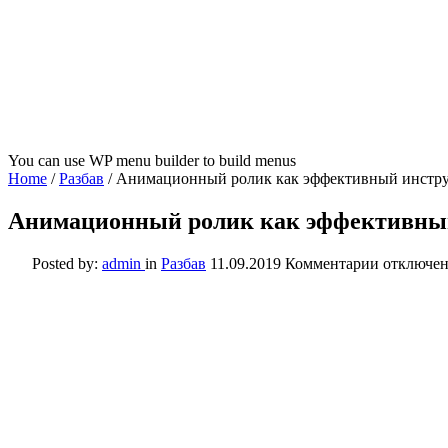
You can use WP menu builder to build menus
Home
/
Разбав
/
Анимационный ролик как эффективный инстр
Анимационный ролик как эффективны
к
Posted by:
admin
in
Разбав
11.09.2019
Комментарии
отключе
записи
Анимаци
ролик
как
эффектив
инструме
продвиже
компании