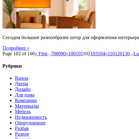
Сегодня большое разнообразие штор для оформления интерьер
Подробнее »
Page 102 of 160
« First
...
70
80
90
«
100
101
102
103
104
»
110
120
130
...
La
Рубрики
Ванна
Двери
Дизайн
Для дома
Компании
Материалы
Мебель
Недвижимость
Оборудование
Разбав
Разное