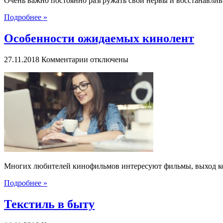
Очень важно постоянно разгружать свои нервы и восстанавлив
Гаминаторслотсру
Подробнее »
Особенности ожидаемых кинолент
к
27.11.2018
Комментарии
отключены
записи
Особенности
ожидаемых
кинолент
Многих любителей кинофильмов интересуют фильмы, выход кот
Подробнее »
Текстиль в быту