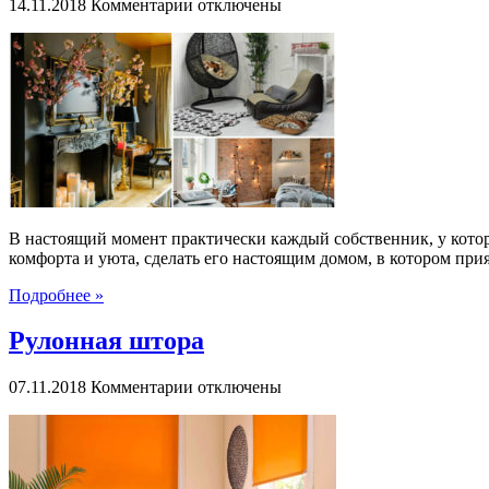
к
14.11.2018
Комментарии
отключены
записи
Текстиль
в
быту
В настоящий момент практически каждый собственник, у которо
комфорта и уюта, сделать его настоящим домом, в котором при
Подробнее »
Рулонная штора
к
07.11.2018
Комментарии
отключены
записи
Рулонная
штора