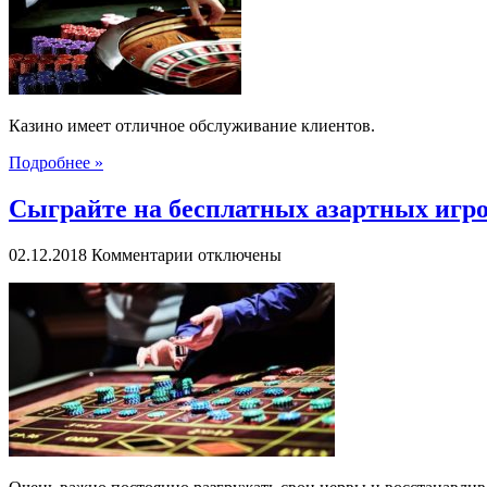
лучшие
игровые
автоматы
на
гривны:
играть
Казино имеет отличное обслуживание клиентов.
онлайн
Подробнее »
Сыграйте на бесплатных азартных игро
к
02.12.2018
Комментарии
отключены
записи
Сыграйте
на
бесплатных
азартных
игровых
видеослотах
на
сайте
игрового
клуба