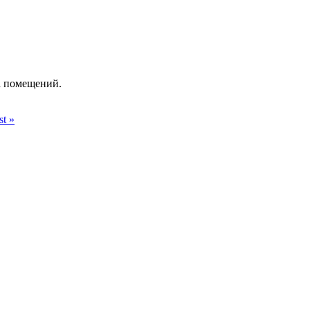
а помещений.
st »