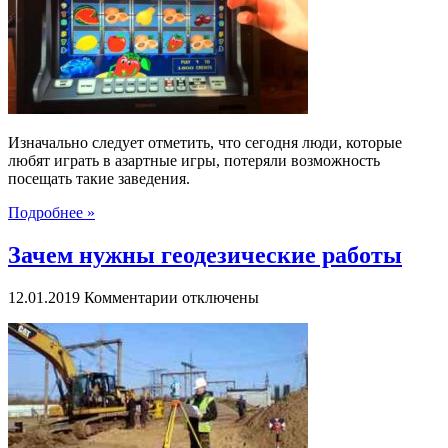
преимущества
игры
в
казино
Чемпион
Изначально следует отметить, что сегодня люди, которые
любят играть в азартные игры, потеряли возможность
посещать такие заведения.
Подробнее »
Зачем нужны геодезические работы
к
12.01.2019
Комментарии
отключены
записи
Зачем
нужны
геодезические
работы