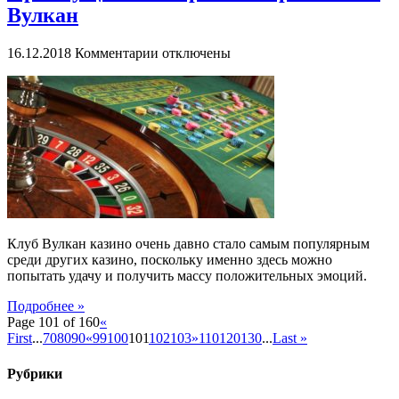
Вулкан
к
16.12.2018
Комментарии
отключены
записи
Преимущества
азартных
игр
в
казино
Вулкан
Клуб Вулкан казино очень давно стало самым популярным
среди других казино, поскольку именно здесь можно
попытать удачу и получить массу положительных эмоций.
Подробнее »
Page 101 of 160
«
First
...
70
80
90
«
99
100
101
102
103
»
110
120
130
...
Last »
Рубрики