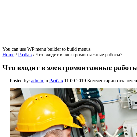
You can use WP menu builder to build menus
Home
/
Разбав
/
Что входит в электромонтажные работы?
Что входит в электромонтажные работ
к
Posted by:
admin
in
Разбав
11.09.2019
Комментарии
отключе
записи
Что
входит
в
электром
работы?