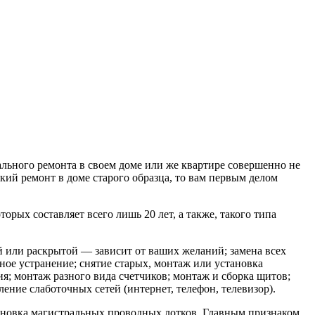
льного ремонта в своем доме или же квартире совершенно не
кий ремонт в доме старого образца, то вам первым делом
рых составляет всего лишь 20 лет, а также, такого типа
й или раскрытой — зависит от ваших желаний; замена всех
ное устранение; снятие старых, монтаж или установка
я; монтаж разного вида счетчиков; монтаж и сборка щитов;
ние слаботочных сетей (интернет, телефон, телевизор).
ановка магистральных проводных лотков. Главным признаком