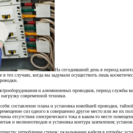
На сегодняшний день в период капита
 в тех случаях, когда вы задумали осуществить лишь косметичес
проводки.
ктрооборудования и алюминиевых проводков, период службы кото
 нагрузку современной техники.
себя: составление плана и установка новейшей проводки, тайно
еремещение сиз одного в совершенно другое место или же их пол
ины отсутствия электрического тока в каком-то месте помещени
аж и молниеотводов и установка контура заземления; установле
нести: штробление стенок; укладывание кабеля в штробы; уст