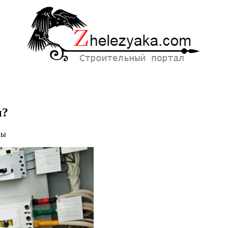
ы?
ны
онтажные