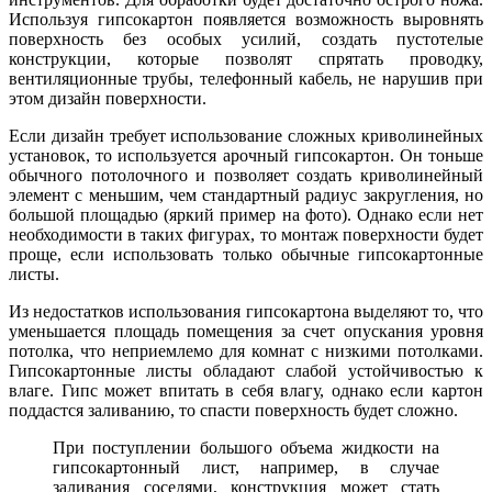
Используя гипсокартон появляется возможность выровнять
поверхность без особых усилий, создать пустотелые
конструкции, которые позволят спрятать проводку,
вентиляционные трубы, телефонный кабель, не нарушив при
этом дизайн поверхности.
Если дизайн требует использование сложных криволинейных
установок, то используется арочный гипсокартон. Он тоньше
обычного потолочного и позволяет создать криволинейный
элемент с меньшим, чем стандартный радиус закругления, но
большой площадью (яркий пример на фото). Однако если нет
необходимости в таких фигурах, то монтаж поверхности будет
проще, если использовать только обычные гипсокартонные
листы.
Из недостатков использования гипсокартона выделяют то, что
уменьшается площадь помещения за счет опускания уровня
потолка, что неприемлемо для комнат с низкими потолками.
Гипсокартонные листы обладают слабой устойчивостью к
влаге. Гипс может впитать в себя влагу, однако если картон
поддастся заливанию, то спасти поверхность будет сложно.
При поступлении большого объема жидкости на
гипсокартонный лист, например, в случае
заливания соседями, конструкция может стать