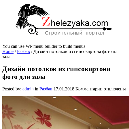
You can use WP menu builder to build menus
Home
/
Разбав
/
Дизайн потолков из гипсокартона фото для
зала
Дизайн потолков из гипсокартона
фото для зала
к
Posted by:
admin
in
Разбав
17.01.2018
Комментарии
отключены
записи
Дизайн
потолков
из
гипсокартон
фото
для