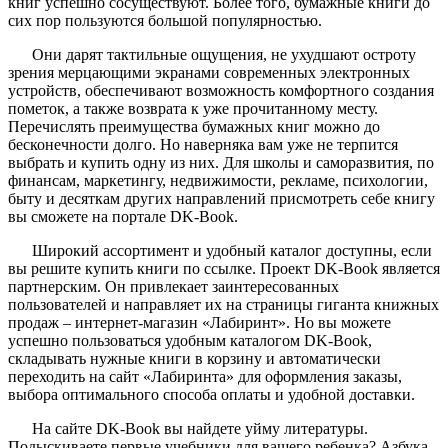
книг успешно сосуществуют. Более того, бумажные книги до
сих пор пользуются большой популярностью.
Они дарят тактильные ощущения, не ухудшают остроту
зрения мерцающими экранами современных электронных
устройств, обеспечивают возможность комфортного создания
пометок, а также возврата к уже прочитанному месту.
Перечислять преимущества бумажных книг можно до
бесконечности долго. Но наверняка вам уже не терпится
выбрать и купить одну из них. Для школы и саморазвития, по
финансам, маркетингу, недвижимости, рекламе, психологии,
быту и десяткам других направлений присмотреть себе книгу
вы сможете на портале DK-Book.
Широкий ассортимент и удобный каталог доступны, если
вы решите купить книги по ссылке. Проект DK-Book является
партнерским. Он привлекает заинтересованных
пользователей и направляет их на страницы гиганта книжных
продаж – интернет-магазин «Лабиринт». Но вы можете
успешно пользоваться удобным каталогом DK-Book,
складывать нужные книги в корзину и автоматически
переходить на сайт «Лабиринта» для оформления заказы,
выбора оптимального способа оплаты и удобной доставки.
На сайте DK-Book вы найдете уйму литературы.
Подыскиваете первые учебники для вашего ребенка? Азбука,