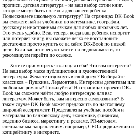
прописи, детская литература – на ваш выбор сотни книг,
которые могут быть полезны для вашего ребенка.
Подыскиваете школьную литературу? На страницах DK-Book
вы сможете найти учебники по математике, географии,
русскому и иностранным языкам для любых школьных лет.
Это очень удобно. Ведь теперь, когда ваш ребенок испортит
или потеряет книгу, вы сможете легко ее восстановить –
достаточно просто купить ее на сайте DK-Book по низкой
цене. Если вас интересуют книги по недвижимости, то
рекомендуем перейти по ссылке.
Хотите присмотреть что-то для себя? Что вам интересно?
На ваш выбор масса публицистики и художественной
литературы. Желаете отдохнуть в свой досуг? Выбирайте
классиков – Пушкина, Лермонтова. Интересны детективы или
любовные романы? Пожалуйста! На страницах проекта DK-
Book вы сможете найти любую интересную для вас
литературу. Может быть, вам интересно саморазвитие? В
таком случае DK-Book может предложить по-настоящему
широкий ассортимент. Представлены учебные пособия и
материалы по банковскому делу, экономике, финансам,
ведению бизнеса, маркетингу и рекламе, PR-методам,
специальным направлениям: например, СЕО-продвижению и
копирайтингу в интернете.