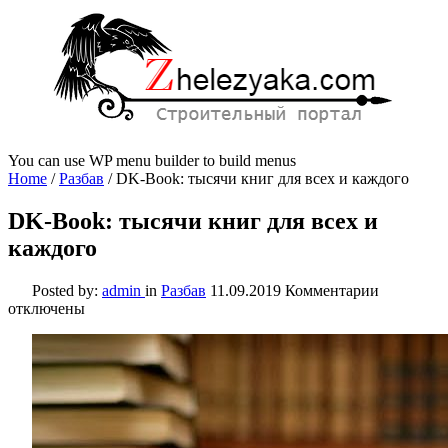
You can use WP menu builder to build menus
Home
/
Разбав
/
DK-Book: тысячи книг для всех и каждого
DK-Book: тысячи книг для всех и
каждого
к
Posted by:
admin
in
Разбав
11.09.2019
Комментарии
записи
отключены
DK-
Book:
тысячи
книг
для
всех
и