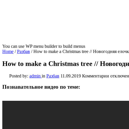
You can use WP menu builder to build menus
Home
/
Разбав
/
How to make a Christmas tree // Новогодняя елоч
How to make a Christmas tree // Новогод
к
Posted by:
admin
in
Разбав
11.09.2019
Комментарии
отключе
записи
How
Познавательное видео по теме:
to
make
a
Christmas
tree
//
Новогодн
елочка