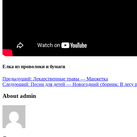
Елка из проволоки и бумаги
Предыдущий:
Лекарственные травы — Манжетка
Следующий:
Песни для детей — Новогодний сборник: В лесу 
About admin