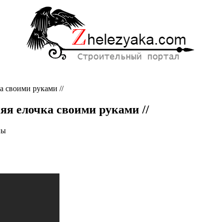
ка своими руками //
няя елочка своими руками //
ны
яя