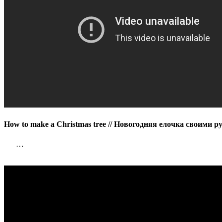
своими
руками
//
How to make a Christmas tree // Новогодняя елочка своими ру
…