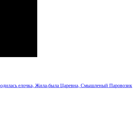
родилась елочка, Жила-была Царевна, Смышленый Паровозик