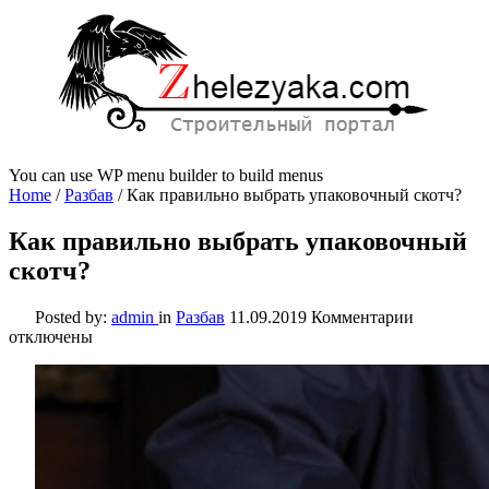
You can use WP menu builder to build menus
Home
/
Разбав
/
Как правильно выбрать упаковочный скотч?
Как правильно выбрать упаковочный
скотч?
к
Posted by:
admin
in
Разбав
11.09.2019
Комментарии
записи
отключены
Как
правильн
выбрать
упаковоч
скотч?