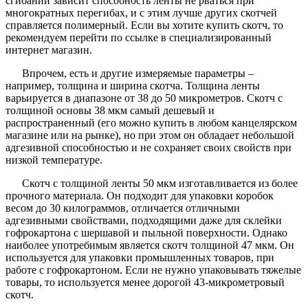
сгибании зависит способность ленты не рваться при
многократных перегибах, и с этим лучше других скотчей
справляется полимерный. Если вы хотите купить скотч, то
рекомендуем перейти по ссылке в специализированный
интернет магазин.
Впрочем, есть и другие измеряемые параметры –
например, толщина и ширина скотча. Толщина ленты
варьируется в диапазоне от 38 до 50 микрометров. Скотч с
толщиной основы 38 мкм самый дешевый и
распространенный (его можно купить в любом канцелярском
магазине или на рынке), но при этом он обладает небольшой
адгезивной способностью и не сохраняет своих свойств при
низкой температуре.
Скотч с толщиной ленты 50 мкм изготавливается из более
прочного материала. Он подходит для упаковки коробок
весом до 30 килограммов, отличается отличными
адгезивными свойствами, подходящими даже для склейки
гофрокартона с шершавой и пыльной поверхности. Однако
наиболее употребимым является скотч толщиной 47 мкм. Он
используется для упаковки промышленных товаров, при
работе с гофрокартоном. Если не нужно упаковывать тяжелые
товары, то используется менее дорогой 43-микрометровый
скотч.