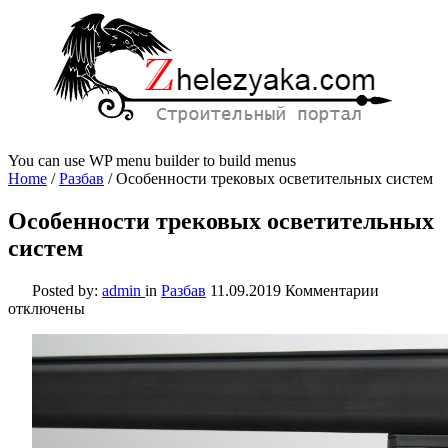
You can use WP menu builder to build menus
Home
/
Разбав
/
Особенности трековых осветительных систем
Особенности трековых осветительных
систем
к
Posted by:
admin
in
Разбав
11.09.2019
Комментарии
записи
отключены
Особенно
трековых
осветите
систем