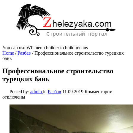
You can use WP menu builder to build menus
Home
/
Разбав
/
Профессиональное строительство турецких
бань
Профессиональное строительство
турецких бань
к
Posted by:
admin
in
Разбав
11.09.2019
Комментарии
записи
отключены
Професси
строитель
турецких
бань