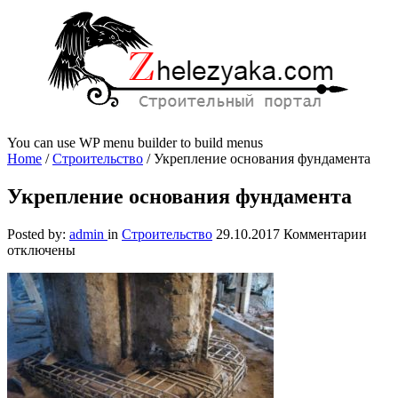
You can use WP menu builder to build menus
Home
/
Строительство
/
Укрепление основания фундамента
Укрепление основания фундамента
к
Posted by:
admin
in
Строительство
29.10.2017
Комментарии
запи
отключены
Укре
осно
фунд