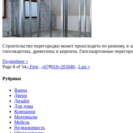
Строительство перегородки может происходить по разному, в з
гипсокартона, древесины и кирпича. Гипсокартонные перегоро
Подробнее »
Page 8 of 54
« First
...
«
6
7
8
9
10
»
20
30
40
...
Last »
Рубрики
Ванна
Двери
Дизайн
Для дома
Компании
Материалы
Мебель
Недвижимость
Оборудование