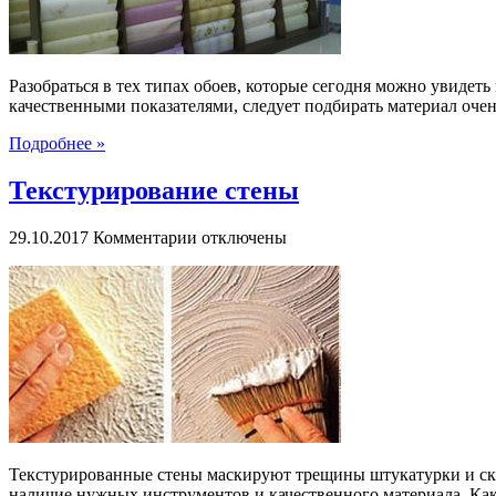
Разобраться в тех типах обоев, которые сегодня можно увидет
качественными показателями, следует подбирать материал очень
Подробнее »
Текстурирование стены
к
29.10.2017
Комментарии
отключены
записи
Текстурирование
стены
Текстурированные стены маскируют трещины штукатурки и скр
наличие нужных инструментов и качественного материала. Как