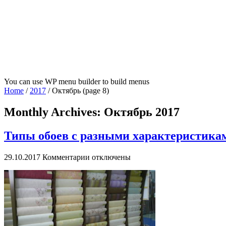
You can use WP menu builder to build menus
Home
/
2017
/
Октябрь
(page 8)
Monthly Archives:
Октябрь 2017
Типы обоев с разными характеристика
к
29.10.2017
Комментарии
отключены
записи
Типы
обоев
с
разными
характеристиками