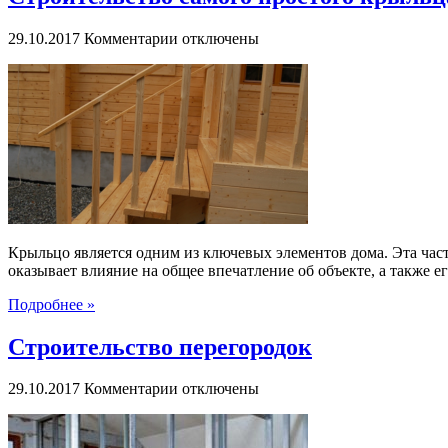
к
29.10.2017
Комментарии
отключены
записи
Строительство
самого
простого
крыльца
своими
руками
Крыльцо является одним из ключевых элементов дома. Эта част
оказывает влияние на общее впечатление об объекте, а также ег
Подробнее »
Строительство перегородок
к
29.10.2017
Комментарии
отключены
записи
Строительство
перегородок