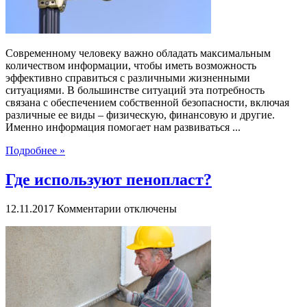
Современному человеку важно обладать максимальным
количеством информации, чтобы иметь возможность
эффективно справиться с различными жизненными
ситуациями. В большинстве ситуаций эта потребность
связана с обеспечением собственной безопасности, включая
различные ее виды – физическую, финансовую и другие.
Именно информация помогает нам развиваться ...
Подробнее »
Где используют пенопласт?
к
12.11.2017
Комментарии
отключены
записи
Где
используют
пенопласт?