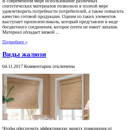
В современном мире использование различных
синтетических материалов позволило в полной мере
удовлетворить потребности потребителей, а также повысить
качество готовой продукции. Одним из таких элементов
выступает пропиленгликоль, который представлен в виде
бесцветного соединения, которое почти не имеет запахов.
Материал обладает вязкой ...
Подробнее »
Виды жалюзи
к
04.11.2017
Комментарии
отключены
записи
Виды
жалюзи
Чтобы обеспечить эффективную защиту помещения от