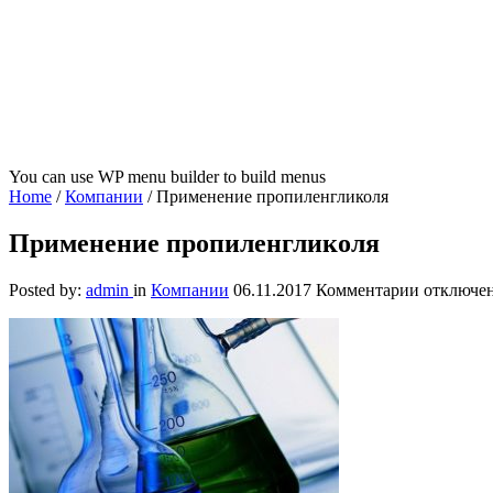
You can use WP menu builder to build menus
Home
/
Компании
/
Применение пропиленгликоля
Применение пропиленгликоля
к
Posted by:
admin
in
Компании
06.11.2017
Комментарии
отключе
записи
Примене
пропилен