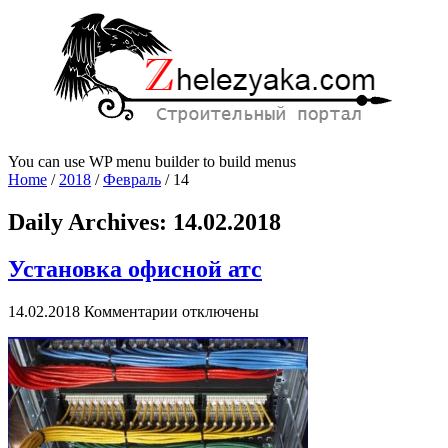
You can use WP menu builder to build menus
Home
/
2018
/
Февраль
/
14
Daily Archives:
14.02.2018
Установка офисной атс
к
14.02.2018
Комментарии
отключены
записи
Установка
офисной
атс