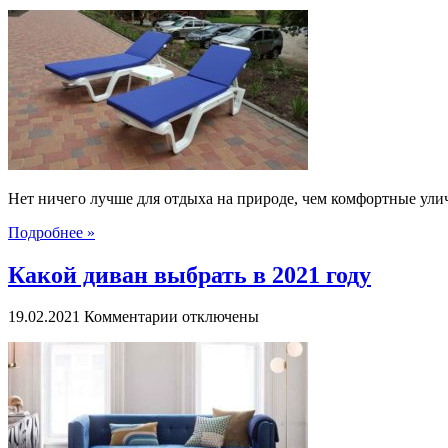
записи
Как
выбрать
уличные
матрасы
на
шезлонги
Нет ничего лучше для отдыха на природе, чем комфортные ули
Подробнее »
Какой диван выбрать в 2021 году
к
19.02.2021
Комментарии
отключены
записи
Какой
диван
выбрать
в
2021
году