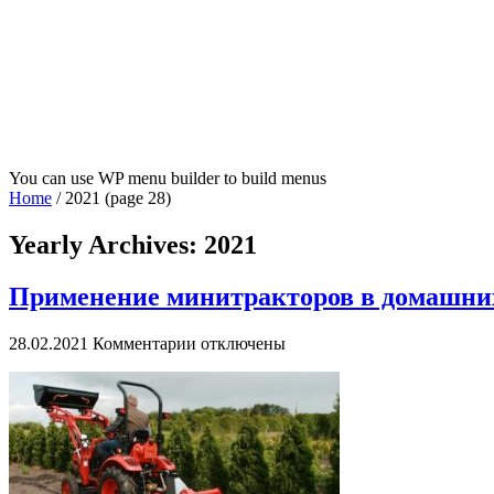
You can use WP menu builder to build menus
Home
/
2021
(page 28)
Yearly Archives:
2021
Применение минитракторов в домашни
к
28.02.2021
Комментарии
отключены
записи
Применение
минитракторов
в
домашних
условиях