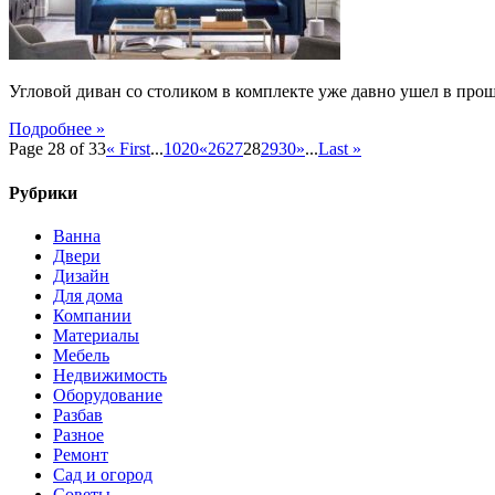
Угловой диван со столиком в комплекте уже давно ушел в прош
Подробнее »
Page 28 of 33
« First
...
10
20
«
26
27
28
29
30
»
...
Last »
Рубрики
Ванна
Двери
Дизайн
Для дома
Компании
Материалы
Мебель
Недвижимость
Оборудование
Разбав
Разное
Ремонт
Сад и огород
Советы