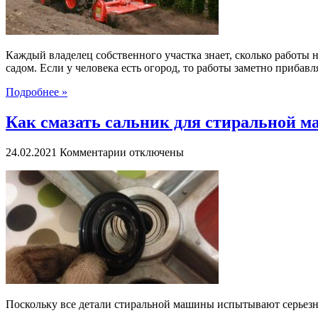
Каждый владелец собственного участка знает, сколько работы н
садом. Если у человека есть огород, то работы заметно прибавл
Подробнее »
Как смазать сальник для стиральной 
к
24.02.2021
Комментарии
отключены
записи
Как
смазать
сальник
для
стиральной
машины
самостоятельно
Поскольку все детали стиральной машины испытывают серьезны