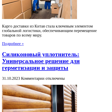
к
мировой
торговой
интеграции
Карго доставки из Китая стала ключевым элементом
глобальной логистики, обеспечивающим перемещение
товаров по всему миру.
Подробнее »
Силиконовый уплотнитель:
Универсальное решение для
герметизации и защиты
к
31.10.2023
Комментарии
отключены
записи
Силиконовый
уплотнитель:
Универсальное
решение
для
герметизации