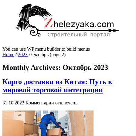
You can use WP menu builder to build menus
Home
/
2023
/
Октябрь
(page 2)
Monthly Archives:
Октябрь 2023
Карго доставка из Китая: Путь к
мировой торговой интеграции
к
31.10.2023
Комментарии
отключены
записи
Карго
доставка
из
Китая:
Путь