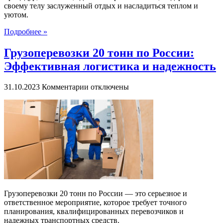
своему телу заслуженный отдых и насладиться теплом и
уютом.
Подробнее »
Грузоперевозки 20 тонн по России:
Эффективная логистика и надежность
к
31.10.2023
Комментарии
отключены
записи
Грузоперевозки
20
тонн
по
России:
Эффективная
логистика
и
надежность
Грузоперевозки 20 тонн по России — это серьезное и
ответственное мероприятие, которое требует точного
планирования, квалифицированных перевозчиков и
надежных транспортных средств.