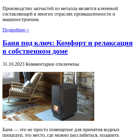
Производство запчастей из металла является ключевой
составляющей в многих отраслях промышленности и
машиностроения.
Подробнее »
Баня под ключ: Комфорт и релаксация
в собственном доме
к
31.10.2023
Комментарии
отключены
записи
Баня
под
ключ:
Комфорт
и
релаксация
в
собственном
доме
Баня — это не просто помещение для принятия водных
процедур, это место, где можно расслабиться, подарить