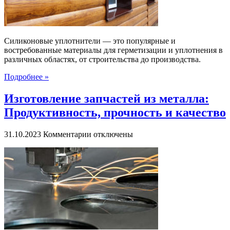
и
защиты
Силиконовые уплотнители — это популярные и
востребованные материалы для герметизации и уплотнения в
различных областях, от строительства до производства.
Подробнее »
Изготовление запчастей из металла:
Продуктивность, прочность и качество
к
31.10.2023
Комментарии
отключены
записи
Изготовление
запчастей
из
металла:
Продуктивность,
прочность
и
качество