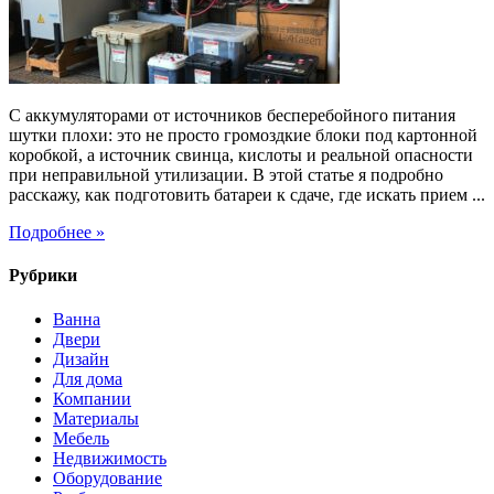
от
ИБП
—
безопасно,
законно
С аккумуляторами от источников бесперебойного питания
и
шутки плохи: это не просто громоздкие блоки под картонной
с
коробкой, а источник свинца, кислоты и реальной опасности
выгодой
при неправильной утилизации. В этой статье я подробно
расскажу, как подготовить батареи к сдаче, где искать прием ...
Подробнее »
Рубрики
Ванна
Двери
Дизайн
Для дома
Компании
Материалы
Мебель
Недвижимость
Оборудование