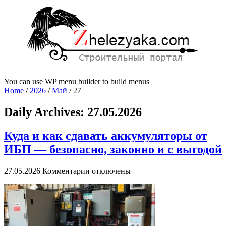
You can use WP menu builder to build menus
Home
/
2026
/
Май
/
27
Daily Archives:
27.05.2026
Куда и как сдавать аккумуляторы от
ИБП — безопасно, законно и с выгодой
к
27.05.2026
Комментарии
отключены
записи
Куда
и
как
сдавать
аккумуляторы