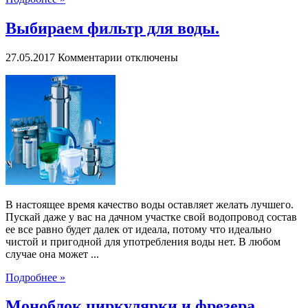
Выбираем фильтр для воды.
к
27.05.2017
Комментарии
отключены
записи
Выбираем
фильтр
для
воды.
В настоящее время качество воды оставляет желать лучшего.
Пускай даже у вас на дачном участке свой водопровод состав
ее все равно будет далек от идеала, потому что идеально
чистой и пригодной для употребления воды нет. В любом
случае она может ...
Подробнее »
Моноблок циркулярки и фрезера