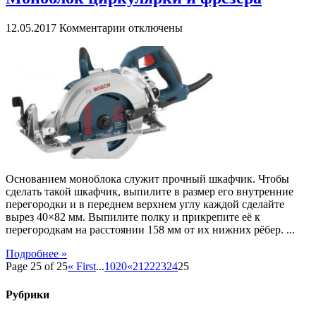
к
12.05.2017
Комментарии
отключены
записи
Моноблок
циркулярки
и
фрезера
Основанием моноблока служит прочный шкафчик. Чтобы
сделать такой шкафчик, выпилите в размер его внутренние
перегородки и в переднем верхнем углу каждой сделайте
вырез 40×82 мм. Выпилите полку и прикрепите её к
перегородкам на расстоянии 158 мм от их нижних рёбер. ...
Подробнее »
Page 25 of 25
« First
...
10
20
«
21
22
23
24
25
Рубрики