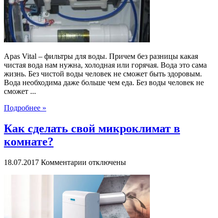
воды
Apas Vital – фильтры для воды. Причем без разницы какая
чистая вода нам нужна, холодная или горячая. Вода это сама
жизнь. Без чистой воды человек не сможет быть здоровым.
Вода необходима даже больше чем еда. Без воды человек не
сможет ...
Подробнее »
Как сделать свой микроклимат в
комнате?
к
18.07.2017
Комментарии
отключены
записи
Как
сделать
свой
микроклимат
в