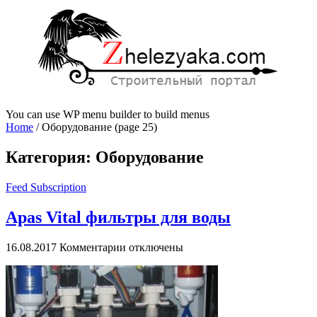
You can use WP menu builder to build menus
Home
/
Оборудование
(page 25)
Категория:
Оборудование
Feed Subscription
Apas Vital фильтры для воды
к
16.08.2017
Комментарии
отключены
записи
Apas
Vital
фильтры
для