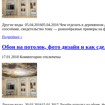
доме,
фото
всех
вариантов
Другие виды 05.04.201605.04.2016 Чем отделать в деревянном
способами, свидетельство тому — разнообразные примеры на фо
Подробнее »
Обои на потолок, фото дизайн и как сд
к
17.01.2018
Комментарии
отключены
записи
Обои
на
потолок,
фото
дизайн
и
как
сделать
самому
Другие виды 20.03.201615.01.2017 Дизайн потолка из обоев, 