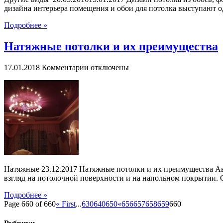
дизайна интерьера помещения и обои для потолка выступают о
Подробнее »
Натяжные потолки и их преимущества
к
17.01.2018
Комментарии
отключены
записи
Натяжные
потолки
и
их
преимущества
Натяжные 23.12.2017 Натяжные потолки и их преимущества Авто
взгляд на потолочной поверхности и на напольном покрытии. С
Подробнее »
Page 660 of 660
« First
...
630
640
650
«
656
657
658
659
660