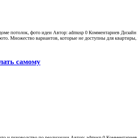
 доме потолок, фото идеи Автор: admusp 0 Комментариев Дизай
то. Множество вариантов, которые не доступны для квартиры, в
елать самому
фото и руководство по реализации Автор: admusp 0 Комментари