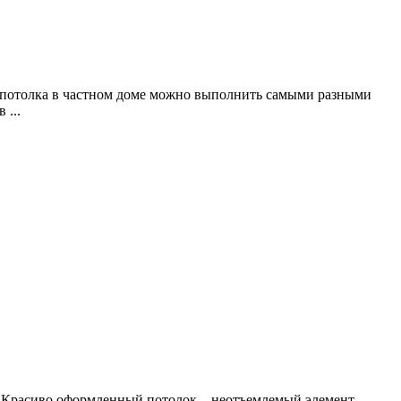
н потолка в частном доме можно выполнить самыми разными
 ...
ев Красиво оформленный потолок – неотъемлемый элемент