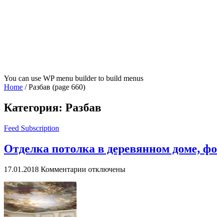
You can use WP menu builder to build menus
Home
/
Разбав
(page 660)
Категория:
Разбав
Feed Subscription
Отделка потолка в деревянном доме, фо
к
17.01.2018
Комментарии
отключены
записи
Отделка
потолка
в
деревянном